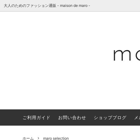
大人のためのファッション通販 - maison de maro -
ご利用ガイド
お問い合わせ
ショップブログ
メ
Wears
as it is.(アズイットイズ)
"concept"
Bag&Wa
A PIE
"shop i
ブラリー
Others
"BOSS"もハマった、MACONの魅力
maro se
chisaki(チサキ)
C.T.p
ホーム
maro selection