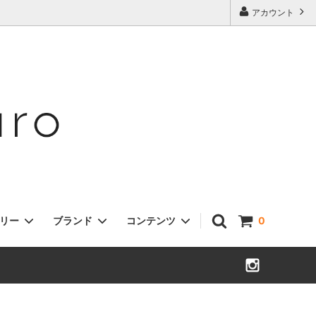
アカウント
ゴリー
ブランド
コンテンツ
0
Accessories
Calzanor(カルザノール)
"buying maro"
ESTELLON(エステロン)