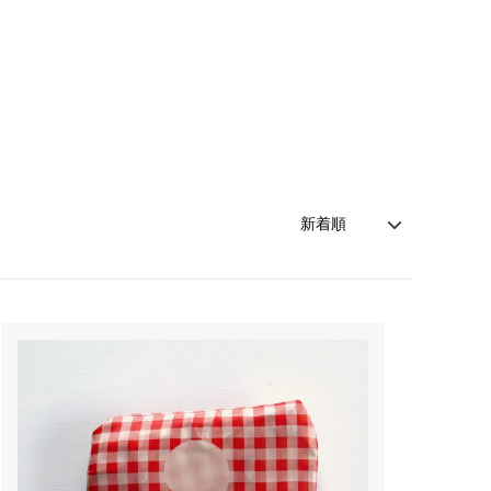
Hartford(ハートフォード)
les basigues(レバジック)
レスコア)
MAJESTIC FILATURES(マジェスティッ
ク フィラチュール)
mononogu(モノノグ)
ottod'Ame(オットダム)
SMYTHSON(スマイソン)
VIOLAd'ORO(ヴィオラドーロ)