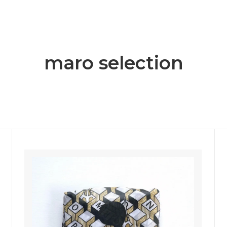
inen work(フォグ リネン ワーク)
dragon(ドラゴン)
 design works(イサトデザインワ
KOFTA(コフタ)
maro selection
CHAMP(ロンシャン)
MACON&LESQUOY(マコン&
U(マクゾゥ)
MOIS MONT(モアモン)
lson&nicholson(ニコルソンアン
NO NAME(ノーネーム)
ルソン)
 Crafts(サーミ クラフト)
Sans Arcidet(サンアルシデ)
RSAL TISSU(ユニバーサル ティ
U PHORICA(ユーフォリカ)
コーディネート