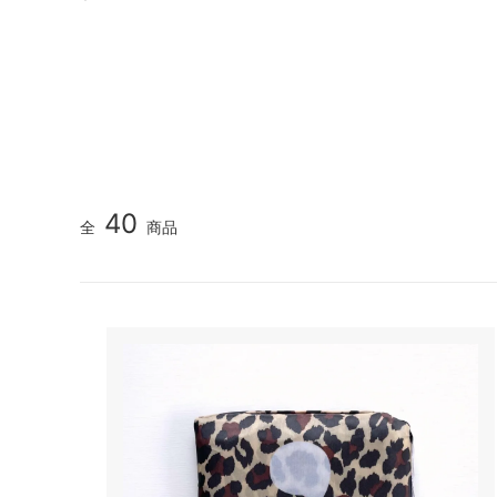
EUROPEAN CULTURE(ヨーロピアンカ
fog l
ルチャー)
INOUI EDITIONS(イヌイエディション
isato
ズ)
ークス)
LES BELLES VAGABONDES
LONG
40
全
商品
MANON(マノン)
MAXO
MUUN(ムーニュ)
nicho
ドニコ
ramble dance(ランブルダンス)
Saami
TRAVAIL MANUEL(トラバイユマニュア
UNIVE
ル)
ッシュ)
YOSHI KONDO(ヨシコンドウ)
SALE