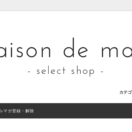
カテ
ルマガ登録・解除
llet
CE OF LIBRARY(ピースオブライ
nfo"
Shoes
assiette(アシェット)
店舗移転のお知らせとご挨拶
)
lection
Outlet
lage(シーティー プラージュ)
Du Tango(デュ・タンゴ)