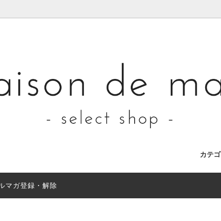
カテ
ルマガ登録・解除
llet
CE OF LIBRARY(ピースオブライ
nfo"
Shoes
assiette(アシェット)
店舗移転のお知らせとご挨拶
)
lection
Outlet
lage(シーティー プラージュ)
Du Tango(デュ・タンゴ)