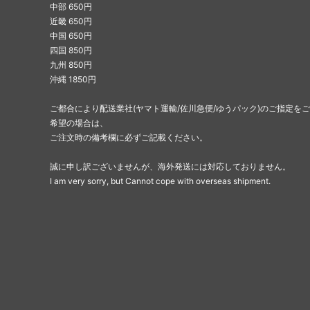
中部 650円
近畿 650円
中国 650円
四国 850円
九州 850円
沖縄 1850円
ご都合により配送業社(ヤマト運輸/佐川急便/ゆうパック)のご指定をご
希望の場合は、
ご注文時の備考欄に必ずご記載ください。
誠に申し訳ございませんが、海外発送には対応しておりません。
I am very sorry, but Cannot cope with overseas shipment.