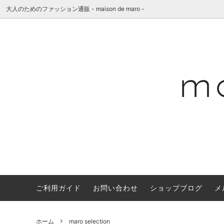
大人のためのファッション通販 - maison de maro -
ご利用ガイド
お問い合わせ
ショップブログ
メ
Wears
as it is.(アズイットイズ)
"concept"
Bag&Wa
A PIE
"shop i
ブラリー
Others
"BOSS"もハマった、MACONの魅力
maro se
chisaki(チサキ)
C.T.p
ホーム
maro selection