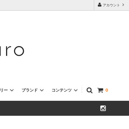
アカウント
ゴリー
ブランド
コンテンツ
0
Accessories
Calzanor(カルザノール)
"buying maro"
ESTELLON(エステロン)