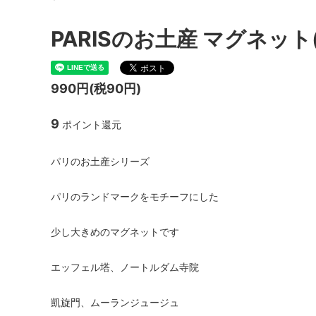
EUROPEAN CULTURE(ヨーロピアンカ
fog l
PARISのお土産 マグネット(
ルチャー)
INOUI EDITIONS(イヌイエディション
isato
ズ)
ークス)
990円(税90円)
LES BELLES VAGABONDES
LONG
9
ポイント還元
MANON(マノン)
MAXO
パリのお土産シリーズ
MUUN(ムーニュ)
nicho
パリのランドマークをモチーフにした
ドニコ
ramble dance(ランブルダンス)
Saami
少し大きめのマグネットです
TRAVAIL MANUEL(トラバイユマニュア
UNIVE
エッフェル塔、ノートルダム寺院
ル)
ッシュ)
YOSHI KONDO(ヨシコンドウ)
SALE
凱旋門、ムーランジュージュ