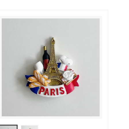
Hartford(ハートフォード)
les basigues(レバジック)
レスコア)
MAJESTIC FILATURES(マジェスティッ
ク フィラチュール)
mononogu(モノノグ)
ottod'Ame(オットダム)
SMYTHSON(スマイソン)
VIOLAd'ORO(ヴィオラドーロ)