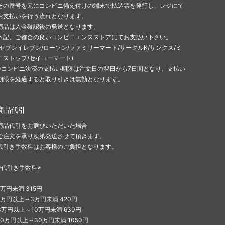
その番号を元にコンビニ備え付けの端末で払込票を発行し、レジにて
お支払いを行う流れとなります。
商品は入金確認後の発送となります。
下記、ご都合の良いコンビニエンスストアにてお支払い下さい。
(セブンイレブン/ローソン/ファミリーマート/サークルK/サンクス/ミ
ニストップ/セイコーマート)
※コンビニ決済の支払い期限は注文日の翌日から7日間となり、支払い
期限を経過すると取り引きは無効となります。
商品代引
商品代引をお選びいただいた場合
ご注文を承り次第発送させて頂きます。
代引き手数料はお客様のご負担となります。
※代引き手数料※
1万円未満 315円
1万円以上～3万円未満 420円
3万円以上～10万円未満 630円
10万円以上～30万円未満 1050円